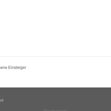
sene Einsteiger
ll
Manage consent