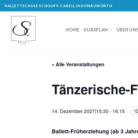
Skip
BALLETTSCHULE SCHOOFS-CARELL IN DONAUWÖRTH
to
content
HOME
KURSPLAN
ÜBER UN
« Alle Veranstaltungen
Tänzerische-
14. Dezember 2027|15:30
-
16:15
Ballett-Früherziehung (ab 3 Jahr