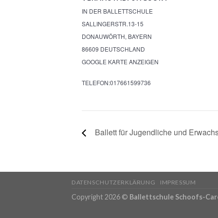
IN DER BALLETTSCHULE
SALLINGERSTR.13-15
DONAUWÖRTH
,
BAYERN
86609
DEUTSCHLAND
GOOGLE KARTE ANZEIGEN
TELEFON:
017661599736
Ballett für Jugendliche und Erwach
DATENSCHUTZERKLÄRUNG
IMPRESSUM
Copyright 2026 ©
Ballettschule Schoofs-Care