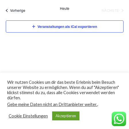
wählen.
Heute
Veranstaltungen
Vorherige
NÄCHSTE
VERANST
Veranstaltungen als iCal exportieren
Wir nutzen Cookies um dir das beste Erlebnis beim Besuch
unserer Website zu ermöglichen. Wenn du auf "Akzeptieren"
DATENSCHUTZERKLÄRUNG
IMPRESSUM
klickst stimmst du zu, dass alle Cookies verwendet werden
dürfen.
Copyright 2026 ©
Ballettschule Schoofs-Carell
Gebe meine Daten nicht an Drittanbieter weiter.
.
Cookie Einstellungen
Akzeptieren