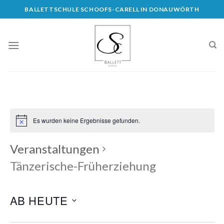
Skip
BALLETTSCHULE SCHOOFS-CARELL IN DONAUWÖRTH
to
content
Es wurden keine Ergebnisse gefunden.
Veranstaltungen
Tänzerische-Früherziehung
AB HEUTE
Datum