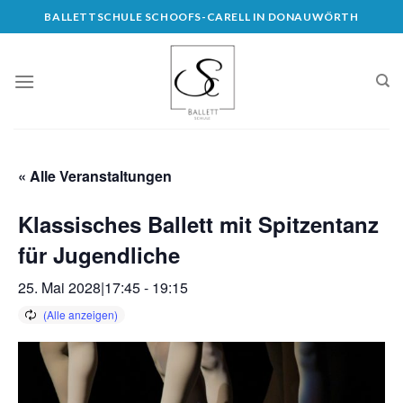
Skip
BALLETTSCHULE SCHOOFS-CARELL IN DONAUWÖRTH
to
content
« Alle Veranstaltungen
Klassisches Ballett mit Spitzentanz
für Jugendliche
25. Mai 2028|17:45
-
19:15