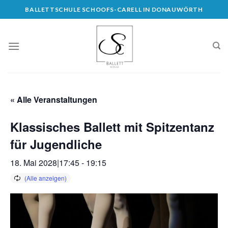
Skip
BALLETTSCHULE SCHOOFS-CARELL IN DONAUWÖRTH
to
content
« Alle Veranstaltungen
Klassisches Ballett mit Spitzentanz
für Jugendliche
18. Mai 2028|17:45
-
19:15