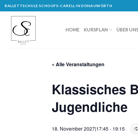
Skip
BALLETTSCHULE SCHOOFS-CARELL IN DONAUWÖRTH
to
content
HOME
KURSPLAN
ÜBER UN
« Alle Veranstaltungen
Klassisches Ba
Jugendliche
18. November 2027|17:45
-
19:15