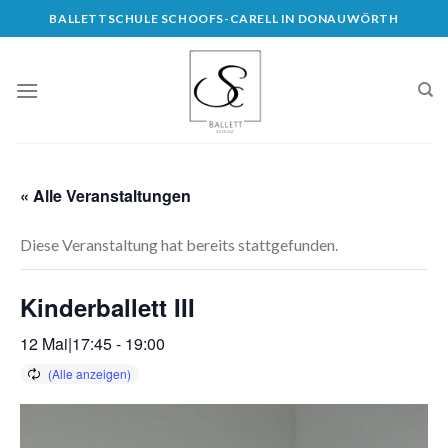
Skip
BALLETTSCHULE SCHOOFS-CARELL IN DONAUWÖRTH
to
content
« Alle Veranstaltungen
Diese Veranstaltung hat bereits stattgefunden.
Kinderballett III
12 Mai|17:45
-
19:00