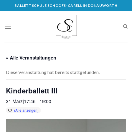
Skip
BALLETTSCHULE SCHOOFS-CARELL IN DONAUWÖRTH
to
content
« Alle Veranstaltungen
Diese Veranstaltung hat bereits stattgefunden.
Kinderballett III
31 März|17:45
-
19:00