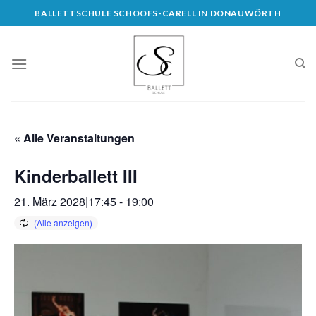
Skip
BALLETTSCHULE SCHOOFS-CARELL IN DONAUWÖRTH
to
content
« Alle Veranstaltungen
Kinderballett III
21. März 2028|17:45
-
19:00