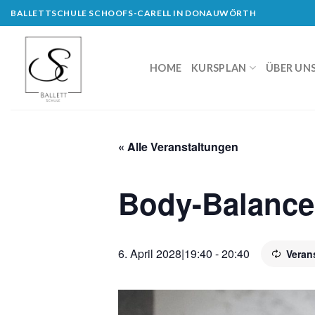
Skip
BALLETTSCHULE SCHOOFS-CARELL IN DONAUWÖRTH
to
content
HOME
KURSPLAN
ÜBER UN
« Alle Veranstaltungen
Body-Balance
6. April 2028|19:40
-
20:40
Veran