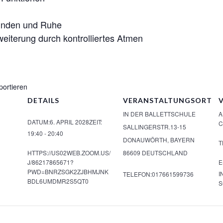
finden und Ruhe
eiterung durch kontrolliertes Atmen
portieren
DETAILS
VERANSTALTUNGSORT
IN DER BALLETTSCHULE
A
DATUM:
6. APRIL 2028
ZEIT:
C
SALLINGERSTR.13-15
19:40 - 20:40
DONAUWÖRTH
,
BAYERN
T
HTTPS://US02WEB.ZOOM.US/
86609
DEUTSCHLAND
J/86217865671?
E
PWD=BNRZSGK2ZJBHMJNK
I
TELEFON:
017661599736
BDL6UMDMR2S5QT0
S