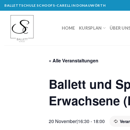
Skip
BALLETTSCHULE SCHOOFS-CARELL IN DONAUWÖRTH
to
content
HOME
KURSPLAN
ÜBER UN
« Alle Veranstaltungen
Ballett und S
Erwachsene (F
20 November|16:30
-
18:00
Vera