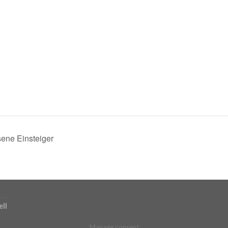
sene Einsteiger
ll
Manage consent