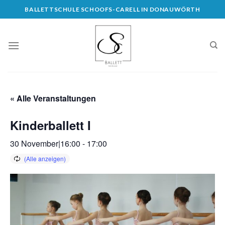
Skip
BALLETTSCHULE SCHOOFS-CARELL IN DONAUWÖRTH
to
content
« Alle Veranstaltungen
Kinderballett I
30 November|16:00
-
17:00