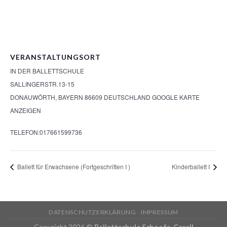
VERANSTALTUNGSORT
IN DER BALLETTSCHULE
SALLINGERSTR.13-15
DONAUWÖRTH
,
BAYERN
86609
DEUTSCHLAND
GOOGLE KARTE
ANZEIGEN
TELEFON:
017661599736
Ballett für Erwachsene (Fortgeschritten I )
Kinderballett I
DATENSCHUTZERKLÄRUNG
IMPRESSUM